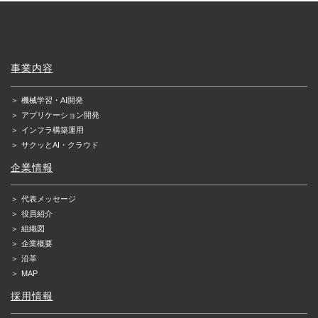
事業内容
＞
機械学習・AI開発
＞
アプリケーション開発
＞
インフラ構築運用
＞
サクッとAI・クラウド
企業情報
＞
代表メッセージ
＞
役員紹介
＞
組織図
＞
企業概要
＞
沿革
＞
MAP
採用情報