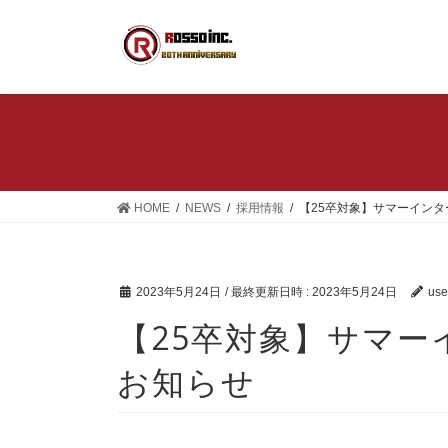
コ
ナ
ン
ビ
テ
ゲ
ン
ー
ツ
シ
へ
ョ
ス
ン
キ
に
ッ
移
HOME
NEWS
採用情報
【25卒対象】サマーイン
プ
動
2023年5月24日
/ 最終更新日時 :
2023年5月24日
use
【25卒対象】サマ
お知らせ